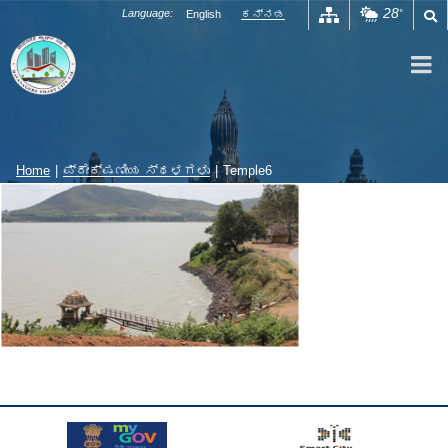
Skip
28
Language:
English
ಕನ್ನಡ
°
to
content
Home
|
ಪ್ರೇಕ್ಷಣೀಯ ಸ್ಥಳಗಳು
|
Temple6