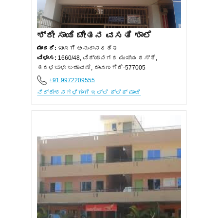
ಶ್ರೀ ಸಾಯಿ ಚೇತನ ವಸತಿ ಶಾಲೆ
ಮಾದರಿ:
ಖಾಸಗಿ ಅನುದಾನರಹಿತ
ವಿಳಾಸ:
1660/48, ವಿದ್ಯಾನಗರ ಮುಖ್ಯ ರಸ್ತೆ,
ತರಳಬಾಳು ಬಡಾವಣೆ, ದಾವಣಗೆರೆ-577005
+91 9972209555
ನಿರ್ದೇಶನಗಳಿಗಾಗಿ ಇಲ್ಲಿ ಕ್ಲಿಕ್ ಮಾಡಿ