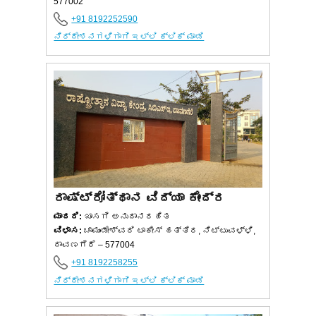
577002
+91 8192252590
ನಿರ್ದೇಶನಗಳಿಗಾಗಿ ಇಲ್ಲಿ ಕ್ಲಿಕ್ ಮಾಡಿ
ರಾಷ್ಟ್ರೋತ್ಥಾನ ವಿದ್ಯಾ ಕೇಂದ್ರ
ಮಾದರಿ:
ಖಾಸಗಿ ಅನುದಾನರಹಿತ
ವಿಳಾಸ:
ಚಾಮುಂಡೇಶ್ವರಿ ಟಾಕೀಸ್ ಹತ್ತಿರ, ನಿಟ್ಟುವಳ್ಳಿ,
ದಾವಣಗೆರೆ – 577004
+91 8192258255
ನಿರ್ದೇಶನಗಳಿಗಾಗಿ ಇಲ್ಲಿ ಕ್ಲಿಕ್ ಮಾಡಿ