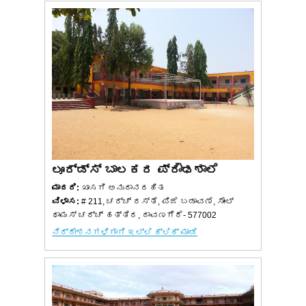
ಲೂರ್ಡ್ಸ್ ಬಾಲಕರ ಪ್ರೌಢಶಾಲೆ
ಮಾದರಿ:
ಖಾಸಗಿ ಅನುದಾನರಹಿತ
ವಿಳಾಸ:
# 211, ಚರ್ಚ್ ರಸ್ತೆ, ಪಿಜೆ ಬಡಾವಣೆ, ಸೇಂಟ್
ಥಾಮಸ್ ಚರ್ಚ್ ಹತ್ತಿರ, ದಾವಣಗೆರೆ- 577002
ನಿರ್ದೇಶನಗಳಿಗಾಗಿ ಇಲ್ಲಿ ಕ್ಲಿಕ್ ಮಾಡಿ