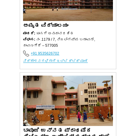
ಅಮೃತ ವಿದ್ಯಾಲಯಂ
ಮಾದರಿ:
ಖಾಸಗಿ ಅನುದಾನರಹಿತ
ವಿಳಾಸ:
ನಂ .1179 / 7, ನಿಜಲಿಂಗಪ್ಪ ಬಡಾವಣೆ,
ದಾವಣಗೆರೆ – 577005
+91 9535626702
ನಿರ್ದೇಶನಗಳಿಗಾಗಿ ಇಲ್ಲಿ ಕ್ಲಿಕ್ ಮಾಡಿ
ಬಾಪೂಜಿ ಉನ್ನತ ಪ್ರಾಥಮಿಕ