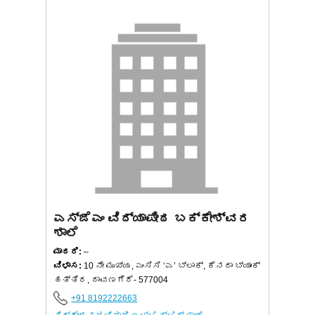
ಎಸ್‌ಜೆಎಂ ವಿದ್ಯಾಪೀಠ ಬಕ್ಕೇಶ್ವರ
ಶಾಲೆ
ಮಾದರಿ:
–
ವಿಳಾಸ:
10 ನೇ ಮುಖ್ಯ, ಎಂಸಿಸಿ ‘ಎ’ ಬ್ಲಾಕ್, ಕೆನರಾ ಬ್ಯಾಂಕ್
ಹತ್ತಿರ, ದಾವಣಗೆರೆ- 577004
+91 8192222663