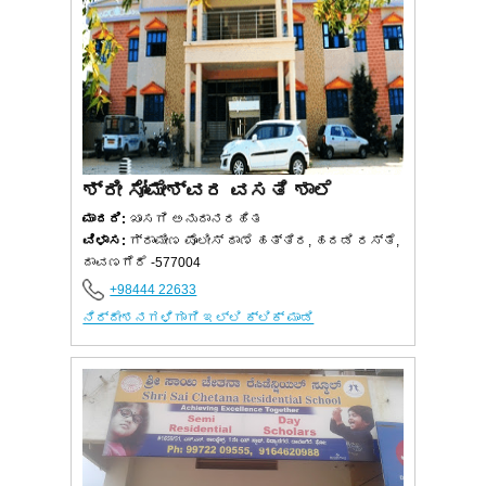
ಶ್ರೀ ಸೋಮೇಶ್ವರ ವಸತಿ ಶಾಲೆ
ಮಾದರಿ:
ಖಾಸಗಿ ಅನುದಾನರಹಿತ
ವಿಳಾಸ:
ಗ್ರಾಮೀಣ ಪೊಲೀಸ್ ಠಾಣೆ ಹತ್ತಿರ, ಹದಡಿ ರಸ್ತೆ,
ದಾವಣಗೆರೆ -577004
+98444 22633
ನಿರ್ದೇಶನಗಳಿಗಾಗಿ ಇಲ್ಲಿ ಕ್ಲಿಕ್ ಮಾಡಿ