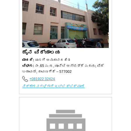
ಜೈನ ವಿದ್ಯಾಲಯ
ಮಾದರಿ:
ಖಾಸಗಿ ಅನುದಾನರಹಿತ
ವಿಳಾಸ:
ನಂ .65 ಎ-ಇ, ಯೂನಿಟಿ ಆಸ್ಪತ್ರೆ ಎದುರು, ಪಿಜೆ
ಬಡಾವಣೆ, ದಾವಣಗೆರೆ – 577002
+081922 32424
ನಿರ್ದೇಶನಗಳಿಗಾಗಿ ಇಲ್ಲಿ ಕ್ಲಿಕ್ ಮಾಡಿ