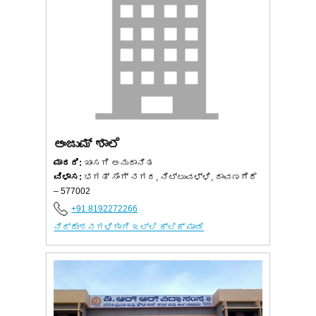
ಅಂಜುಮ್ ಶಾಲೆ
ಮಾದರಿ:
ಖಾಸಗಿ ಅನುದಾನಿತ
ವಿಳಾಸ:
ಭಗತ್ ಸಿಂಗ್ ನಗರ, ನಿಟ್ಟುವಳ್ಳಿ, ದಾವಣಗೆರೆ
– 577002
+91 8192272266
ನಿರ್ದೇಶನಗಳಿಗಾಗಿ ಇಲ್ಲಿ ಕ್ಲಿಕ್ ಮಾಡಿ