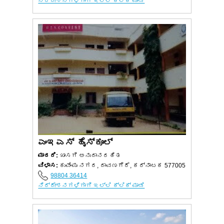
ನಿರ್ದೇಶನಗಳಿಗಾಗಿ ಇಲ್ಲಿ ಕ್ಲಿಕ್ ಮಾಡಿ
ಎಂಇಎಸ್ ಹೈಸ್ಕೂಲ್
ಮಾದರಿ:
ಖಾಸಗಿ ಅನುದಾನರಹಿತ
ವಿಳಾಸ:
ಕುವೆಂಪು ನಗರ, ದಾವಣಗೆರೆ, ಕರ್ನಾಟಕ 577005
98804 36414
ನಿರ್ದೇಶನಗಳಿಗಾಗಿ ಇಲ್ಲಿ ಕ್ಲಿಕ್ ಮಾಡಿ