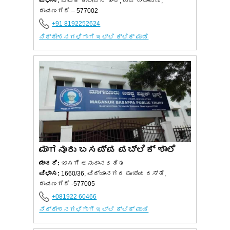
ವಿಳಾಸ:
ಎವಿಕೆ ಕಾಲೇಜಿನ ಹಿಂದೆ, ಪಿಜೆ ಬಡಾವಣೆ,
ದಾವಣಗೆರೆ – 577002
+91 8192252624
ನಿರ್ದೇಶನಗಳಿಗಾಗಿ ಇಲ್ಲಿ ಕ್ಲಿಕ್ ಮಾಡಿ
ಮಾಗನೂರು ಬಸಪ್ಪ ಪಬ್ಲಿಕ್ ಶಾಲೆ
ಮಾದರಿ:
ಖಾಸಗಿ ಅನುದಾನರಹಿತ
ವಿಳಾಸ:
1660/36, ವಿದ್ಯಾನಗರ ಮುಖ್ಯ ರಸ್ತೆ,
ದಾವಣಗೆರೆ -577005
+081922 60466
ನಿರ್ದೇಶನಗಳಿಗಾಗಿ ಇಲ್ಲಿ ಕ್ಲಿಕ್ ಮಾಡಿ