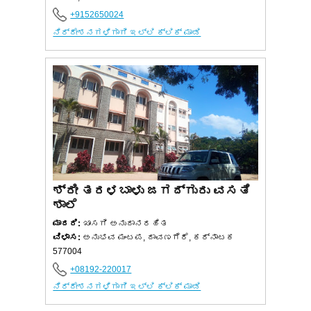
+9152650024
ನಿರ್ದೇಶನಗಳಿಗಾಗಿ ಇಲ್ಲಿ ಕ್ಲಿಕ್ ಮಾಡಿ
ಶ್ರೀ ತರಳಬಾಳು ಜಗದ್ಗುರು ವಸತಿ
ಶಾಲೆ
ಮಾದರಿ:
ಖಾಸಗಿ ಅನುದಾನರಹಿತ
ವಿಳಾಸ:
ಅನುಭವ ಮಂಟಪ, ದಾವಣಗೆರೆ, ಕರ್ನಾಟಕ
577004
+08192-220017
ನಿರ್ದೇಶನಗಳಿಗಾಗಿ ಇಲ್ಲಿ ಕ್ಲಿಕ್ ಮಾಡಿ