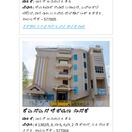
ಮಾದರಿ:
ಖಾಸಗಿ ಅನುದಾನರಹಿತ
ವಿಳಾಸ:
ಶಿವಕುಮಾರ್ ಸ್ವಾಮಿ ಬಡಾವಣೆ, ಎಚ್‌ಆರ್‌ಬಿ
ಲೇಔಟ್, ಮಾಗನೂರು ಬಸಪ್ಪ ಪೆಟ್ರೋಲ್ ಬಂಕ್ ಹತ್ತಿರ,
ದಾವಣಗೆರೆ – 577005
ನಿರ್ದೇಶನಗಳಿಗಾಗಿ ಇಲ್ಲಿ ಕ್ಲಿಕ್ ಮಾಡಿ
ಕೆಎಸ್ಎಸ್ ಶಿಕ್ಷಣ ಸಂಸ್ಥೆ
ಮಾದರಿ:
ಖಾಸಗಿ ಅನುದಾನರಹಿತ
ವಿಳಾಸ:
# 1382/5, 6, ಮಾತೃ ಕೃಪಾ, 2 ನೇ ಕ್ರಾಸ್, ಸರಸ್ವತಿ
ನಗರ, ದಾವಣಗೆರೆ – 577004