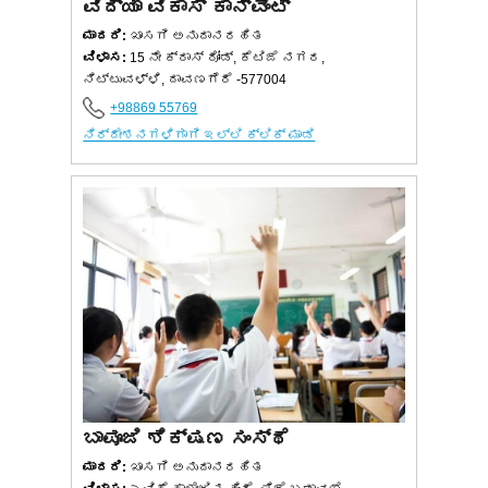
ವಿದ್ಯಾ ವಿಕಾಸ್ ಕಾನ್ವೆಂಟ್
ಮಾದರಿ:
ಖಾಸಗಿ ಅನುದಾನರಹಿತ
ವಿಳಾಸ:
15 ನೇ ಕ್ರಾಸ್ ರೋಡ್, ಕೆಟಿಜೆ ನಗರ,
ನಿಟ್ಟುವಳ್ಳಿ, ದಾವಣಗೆರೆ -577004
+98869 55769
ನಿರ್ದೇಶನಗಳಿಗಾಗಿ ಇಲ್ಲಿ ಕ್ಲಿಕ್ ಮಾಡಿ
ಬಾಪೂಜಿ ಶಿಕ್ಷಣ ಸಂಸ್ಥೆ
ಮಾದರಿ:
ಖಾಸಗಿ ಅನುದಾನರಹಿತ