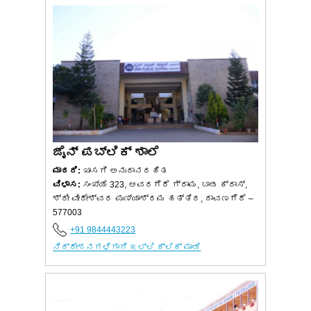
ಜೈನ್ ಪಬ್ಲಿಕ್ ಶಾಲೆ
ಮಾದರಿ:
ಖಾಸಗಿ ಅನುದಾನರಹಿತ
ವಿಳಾಸ:
ಸಂಖ್ಯೆ 323, ಆವರಗೆರೆ ಗ್ರಾಮ, ಬಾಡ ಕ್ರಾಸ್,
ಶ್ರೀ ವೀರೇಶ್ವರ ಪುಣ್ಯಾಶ್ರಮ ಹತ್ತಿರ, ದಾವಣಗೆರೆ –
577003
+91 9844443223
ನಿರ್ದೇಶನಗಳಿಗಾಗಿ ಇಲ್ಲಿ ಕ್ಲಿಕ್ ಮಾಡಿ