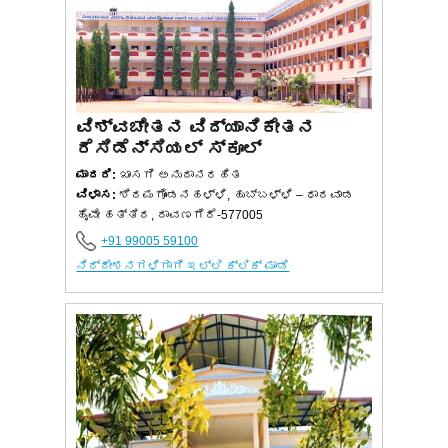
ವಿಶ್ವಚೇತನ ವಿದ್ಯಾನಿಕೇತನ
ರೆಸಿಡೆನ್ಸಿಯಲ್ ಸ್ಕೂಲ್
ಮಾದರಿ:
ಖಾಸಗಿ ಅನುದಾನರಹಿತ
ವಿಳಾಸ:
ಶಿರಮಗೊಂಡನಹಳ್ಳಿ, ಹುಬ್ಬಳ್ಳಿ – ಧಾರವಾಡ
ಹೈವೇ ಹತ್ತಿರ, ದಾವಣಗೆರೆ-577005
+91 99005 59100
ನಿರ್ದೇಶನಗಳಿಗಾಗಿ ಇಲ್ಲಿ ಕ್ಲಿಕ್ ಮಾಡಿ