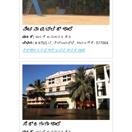
ನಿಂಚನಾ ಪಬ್ಲಿಕ್ ಶಾಲೆ
ಮಾದರಿ:
ಖಾಸಗಿ ಅನುದಾನರಹಿತ
ವಿಳಾಸ:
# 475/1 ಬಿ, ನಿಟ್ಟುವಳ್ಳಿ, ದಾವಣಗೆರೆ- 577004
ನಿರ್ದೇಶನಗಳಿಗಾಗಿ ಇಲ್ಲಿ ಕ್ಲಿಕ್ ಮಾಡಿ
ಸಿದ್ದಗಂಗಾ ಶಾಲೆ
ಮಾದರಿ:
ಖಾಸಗಿ ಅನುದಾನರಹಿತ