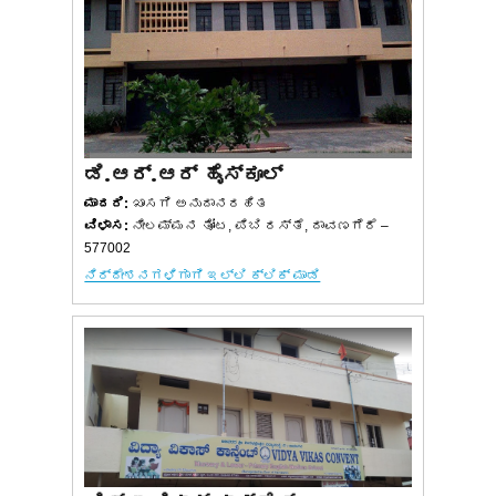
ಡಿ.ಆರ್.ಆರ್ ಹೈಸ್ಕೂಲ್
ಮಾದರಿ:
ಖಾಸಗಿ ಅನುದಾನರಹಿತ
ವಿಳಾಸ:
ನೀಲಮ್ಮನ ತೋಟ, ಪಿಬಿ ರಸ್ತೆ, ದಾವಣಗೆರೆ –
577002
ನಿರ್ದೇಶನಗಳಿಗಾಗಿ ಇಲ್ಲಿ ಕ್ಲಿಕ್ ಮಾಡಿ