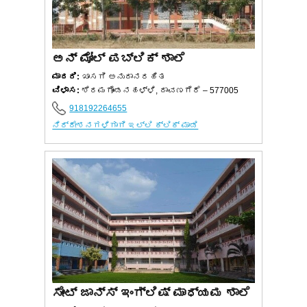
ಅನ್ ಮೋಲ್ ಪಬ್ಲಿಕ್ ಶಾಲೆ
ಮಾದರಿ:
ಖಾಸಗಿ ಅನುದಾನರಹಿತ
ವಿಳಾಸ:
ಶಿರಮಗೊಂಡನಹಳ್ಳಿ, ದಾವಣಗೆರೆ – 577005
918192264655
ನಿರ್ದೇಶನಗಳಿಗಾಗಿ ಇಲ್ಲಿ ಕ್ಲಿಕ್ ಮಾಡಿ
ಸೇಂಟ್ ಜಾನ್ಸ್ ಇಂಗ್ಲಿಷ್ ಮಾಧ್ಯಮ ಶಾಲೆ