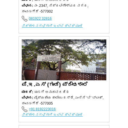
ವಿಳಾಸ:
ನಂ .2347, ಸಿದ್ದಲಿಂಗೇಶ್ವರ ನಗರ,
ದಾವಣಗೆರೆ -577002
081922 32816
ನಿರ್ದೇಶನಗಳಿಗಾಗಿ ಇಲ್ಲಿ ಕ್ಲಿಕ್ ಮಾಡಿ
ಪಿ.ಇ.ಎಸ್ (ಗುಂಡಿ) ಪ್ರೌಢಶಾಲೆ
ಮಾದರಿ:
ಖಾಸಗಿ ಅನುದಾನರಹಿತ
ವಿಳಾಸ:
ವೈದ್ಯಕೀಯ ಕಾಲೇಜು ರಸ್ತೆ, ಎಂಸಿಸಿ ‘ಬಿ’ ಬ್ಲಾಕ್,
ದಾವಣಗೆರೆ -577005
+91 8192223016
ನಿರ್ದೇಶನಗಳಿಗಾಗಿ ಇಲ್ಲಿ ಕ್ಲಿಕ್ ಮಾಡಿ