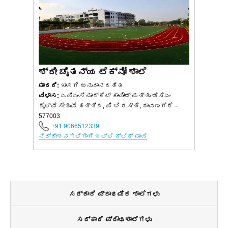
ಶ್ರೀ ಚೈತನ್ಯ ಟೆಕ್ನೋ ಶಾಲೆ
ಮಾದರಿ:
ಖಾಸಗಿ ಅನುದಾನರಹಿತ
ವಿಳಾಸ:
ಎಪಿಎಂಸಿ ಮಾರ್ಕೆಟ್ ಕಾಂಪೌಂಡ್ ಮತ್ತು ಡಿಸಿಎಂ
ರೈಲ್ವೆ ಸೇತುವೆ ಹತ್ತಿರ, ಪಿ ಬಿ ರಸ್ತೆ, ದಾವಣಗೆರೆ –
577003
+91 9066512339
ನಿರ್ದೇಶನಗಳಿಗಾಗಿ ಇಲ್ಲಿ ಕ್ಲಿಕ್ ಮಾಡಿ
ಸರ್ಕಾರಿ ಪ್ರಾಥಮಿಕ ಶಾಲೆಗಳು
ಸರ್ಕಾರಿ ಪ್ರೌಢಶಾಲೆಗಳು