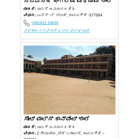
ಸಿಬಿಎಸ್‌ಇ ಇಂಗ್ಲಿಷ್ ಮಧ್ಯಮ ಶಾಲೆ
ಮಾದರಿ:
ಖಾಸಗಿ ಅನುದಾನರಹಿತ
ವಿಳಾಸ:
ಎಂಸಿಸಿ ‘ಬಿ’ ಬ್ಲಾಕ್, ದಾವಣಗೆರೆ -577004
+081922 20639
ನಿರ್ದೇಶನಗಳಿಗಾಗಿ ಇಲ್ಲಿ ಕ್ಲಿಕ್ ಮಾಡಿ
ಸೇಂಟ್ ಪಾಲ್ಸ್ ಕಾನ್ವೆಂಟ್ ಶಾಲೆ
ಮಾದರಿ:
ಖಾಸಗಿ ಅನುದಾನರಹಿತ
ವಿಳಾಸ:
2 ನೇ ಮುಖ್ಯ, ಪಿಜೆ ಬಡಾವಣೆ, ದಾವಣಗೆರೆ –