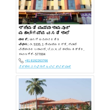
ಶ್ರೀಮತಿ ಪುಷ್ಪಾ ಶಾಮನೂರ್
ಮಹಾಲಿಂಗಪ್ಪ ವಸತಿ ಶಾಲೆ
ಮಾದರಿ:
ಖಾಸಗಿ ಅನುದಾನರಹಿತ
ವಿಳಾಸ:
ನಂ. 5335, 1 ನೇ ಮುಖ್ಯ ರಸ್ತೆ, ಸ್ವಾಮಿ
ವಿವೇಕಾನಂದ ಬಡಾವಣೆ, ಬಿ.ಐ.ಇ.ಟಿ ಕಾಲೇಜು ಹತ್ತಿರ,
ದಾವಣಗೆರೆ- 577004
+91 8192263766
ನಿರ್ದೇಶನಗಳಿಗಾಗಿ ಇಲ್ಲಿ ಕ್ಲಿಕ್ ಮಾಡಿ