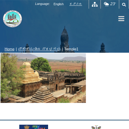
Skip
23
Language:
English
ಕನ್ನಡ
°
to
content
Home
|
ಪ್ರೇಕ್ಷಣೀಯ ಸ್ಥಳಗಳು
|
Temple1